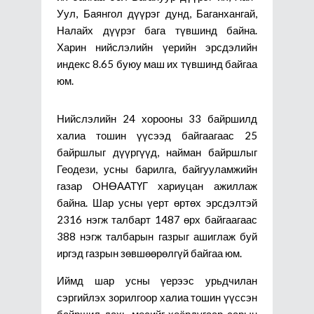
Уул, Баянгол дүүрэг дунд, Баганхангай,
Налайх дүүрэг бага түвшинд байна.
Харин нийслэлийн үерийн эрсдэлийн
индекс 8.65 буюу маш их түвшинд байгаа
юм.
Нийслэлийн 24 хорооны 33 байршилд
халиа тошин үүсээд байгаагаас 25
байршлыг дүүргүүд, найман байршлыг
Геодези, усны барилга, байгууламжийн
газар ОНӨААТҮГ хариуцан ажиллаж
байна. Шар усны үерт өртөх эрсдэлтэй
2316 нэгж талбарт 1487 өрх байгаагаас
388 нэгж талбарын газрыг ашиглаж буй
иргэд газрын зөвшөөрөлгүй байгаа юм.
Иймд шар усны үерээс урьдчилан
сэргийлэх зорилгоор халиа тошин үүссэн