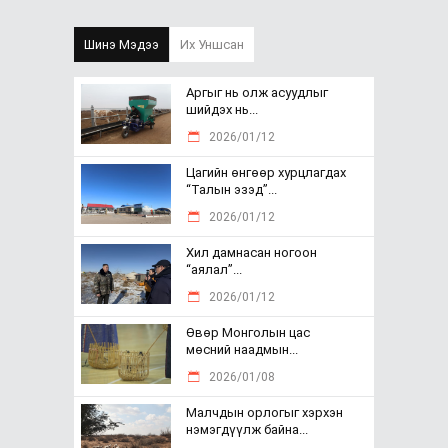
Шинэ Мэдээ
Их Уншсан
Аргыг нь олж асуудлыг
шийдэх нь...
2026/01/12
Цагийн өнгөөр хурцлагдах
“Талын эзэд”...
2026/01/12
Хил дамнасан ногоон
“аялал”...
2026/01/12
Өвөр Монголын цас
мөсний наадмын...
2026/01/08
Малчдын орлогыг хэрхэн
нэмэгдүүлж байна...