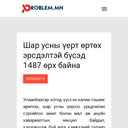
Шар усны үерт өртөх
эрсдэлтэй бүсэд
1487 өрх байна
2024/03/12
Улаанбаатар хотод үүссэн халиа тошинг
арилгах, шар усны үерээс урьдчилан
сэргийлэх ажил болон мал аж ахуйн
хаваржилтын нөхцөл байдал,
хэрэгжүүлж буй арга хэмжээний талаар