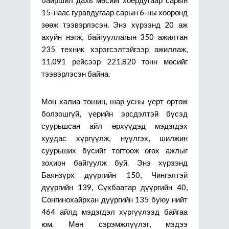
байршил дахь мөсийг хоёрдугаар сарын
15-наас гуравдугаар сарын 6-ны хооронд
зөөж тээвэрлэсэн. Энэ хүрээнд 20 аж
ахуйн нэгж, байгууллагын 350 ажилтан
235 техник хэрэгсэлтэйгээр ажиллаж,
11,091 рейсээр 221,820 тонн мөсийг
тээвэрлэсэн байна.
Мөн халиа тошин, шар усны үерт өртөж
болзошгүй, үерийн эрсдэлтэй бүсэд
суурьшсан айл өрхүүдэд мэдэгдэх
хуудас хүргүүлж, нүүлгэх, шилжин
суурьших бүсийг тогтоож өгөх ажлыг
зохион байгуулж буй. Энэ хүрээнд
Баянзүрх дүүргийн 150, Чингэлтэй
дүүргийн 139, Сүхбаатар дүүргийн 40,
Сонгинохайрхан дүүргийн 135 буюу нийт
464 айлд мэдэгдэл хүргүүлээд байгаа
юм. Мөн сэрэмжлүүлэг, мэдээ