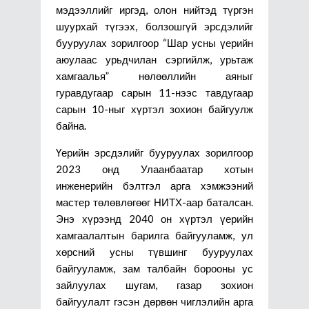
мэдээллийг иргэд, олон нийтэд түргэн
шуурхай түгээх, болзошгүй эрсдэлийг
бууруулах зорилгоор “Шар усны үерийн
аюулаас урьдчилан сэргийлж, урьтаж
хамгаалья” нөлөөллийн аяныг
гуравдугаар сарын 11-нээс тавдугаар
сарын 10-ныг хүртэл зохион байгуулж
байна.
Үерийн эрсдэлийг бууруулах зорилгоор
2023 онд Улаанбаатар хотын
инженерийн бэлтгэл арга хэмжээний
мастер төлөвлөгөөг НИТХ-аар баталсан.
Энэ хүрээнд 2040 он хүртэл үерийн
хамгаалалтын барилга байгууламж, ул
хөрсний усны түвшинг бууруулах
байгууламж, зам талбайн борооны ус
зайлуулах шугам, газар зохион
байгуулалт гэсэн дөрвөн чиглэлийн арга