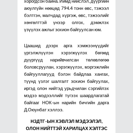
хорогдсон байна. Иймд нийслэл, дүүргийн
аюулгүйн нөөцөд 794.4 тонн өвс, тэжээл
бэлтгэн, малчдад хүргэж, өвс, тэжээлийг
хөнгөлттэй үнээр олгох, дэмжлэх
үзүүлэх ажлыг зохион байгуулсан юм.
Цаашид дээрх арга хэмжээнүүдийг
үргэлжлүүлэн хэрэгжүүлэх бөгөөд
дүүргүүд нарийвчилсан төлөвлөгөө
боловсруулан, хэрэгжүүлэх, мэргэжлийн
байгууллагууд бэлэн байдлаа хангах,
түүнд үзлэг шалгалт зохион байгуулах,
иргэд олон нийтэд урьдчилан сэргийлэх
мэдээ мэдээллийг түгээх шаардлагатай
байгааг НОК-ын нарийн бичгийн дарга
Д.Оюунбат хэллээ.
НЗДТГ-ЫН ХЭВЛЭЛ МЭДЭЭЛЭЛ,
ОЛОН НИЙТТЭЙ ХАРИЛЦАХ ХЭЛТЭС