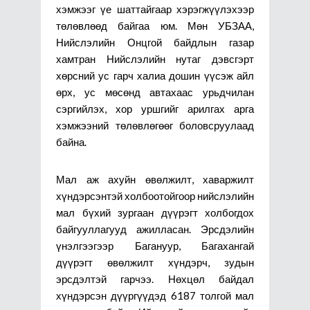
хэмжээг үе шаттайгаар хэрэгжүүлэхээр
төлөвлөөд байгаа юм. Мөн УБЗАА,
Нийслэлийн Онцгой байдлын газар
хамтран Нийслэлийн нутаг дэвсгэрт
хөрсний ус гарч халиа дошин үүсэж айл
өрх, ус мөсөнд автахаас урьдчилан
сэргийлэх, хор уршгийг арилгах арга
хэмжээний төлөвлөгөөг боловсруулаад
байна.
Мал аж ахуйн өвөлжилт, хаваржилт
хүндэрсэнтэй холбоотойгоор нийслэлийн
мал бүхий зургаан дүүрэгт холбогдох
байгууллагууд ажилласан. Эрсдэлийн
үнэлгээгээр Багануур, Багахангай
дүүрэгт өвөлжилт хүндэрч, зудын
эрсдэлтэй гарчээ. Нөхцөл байдал
хүндэрсэн дүүргүүдэд 6187 толгой мал