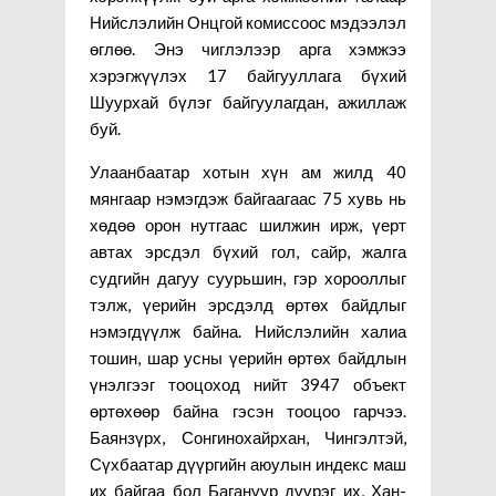
Нийслэлийн Онцгой комиссоос мэдээлэл
өглөө. Энэ чиглэлээр арга хэмжээ
хэрэгжүүлэх 17 байгууллага бүхий
Шуурхай бүлэг байгуулагдан, ажиллаж
буй.
Улаанбаатар хотын хүн ам жилд 40
мянгаар нэмэгдэж байгаагаас 75 хувь нь
хөдөө орон нутгаас шилжин ирж, үерт
автах эрсдэл бүхий гол, сайр, жалга
судгийн дагуу суурьшин, гэр хорооллыг
тэлж, үерийн эрсдэлд өртөх байдлыг
нэмэгдүүлж байна. Нийслэлийн халиа
тошин, шар усны үерийн өртөх байдлын
үнэлгээг тооцоход нийт 3947 объект
өртөхөөр байна гэсэн тооцоо гарчээ.
Баянзүрх, Сонгинохайрхан, Чингэлтэй,
Сүхбаатар дүүргийн аюулын индекс маш
их байгаа бол Багануур дүүрэг их, Хан-