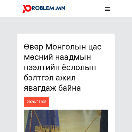
Өвөр Монголын цас
мөсний наадмын
нээлтийн ёслолын
бэлтгэл ажил
явагдаж байна
2026/01/08