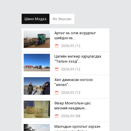
Шинэ Мэдээ
Их Уншсан
Аргыг нь олж асуудлыг
шийдэх нь...
2026/01/12
Цагийн өнгөөр хурцлагдах
“Талын эзэд”...
2026/01/12
Хил дамнасан ногоон
“аялал”...
2026/01/12
Өвөр Монголын цас
мөсний наадмын...
2026/01/08
Малчдын орлогыг хэрхэн