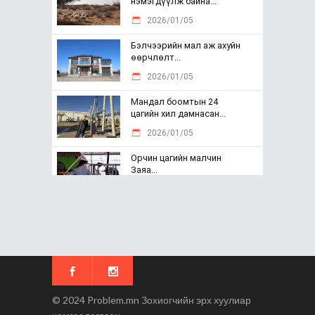
нэмэгдүүлж байна...
2026/01/05
Бэлчээрийн мал аж ахуйн
өөрчлөлт...
2026/01/05
Мандал боомтын 24
цагийн хил дамнасан...
2026/01/05
Орчин цагийн малчин
Заяа...
2025/12/30
Хөгжил хөврүүлсэн
малчны хот...
2025/12/29
Малчин хүн мянган
мэргэжлийн эзэн...
© 2024
Problem.mn
Зохиогчийн эрх хуулиар
2025/12/29