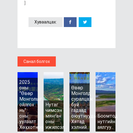
]
Хуваалцах:
Санал болгох
2025
оны
Өвөр
”Өвөр
Монголд
Монголыг
суралцаж
ойлгох
Нутаг
буй
нь”
чимсэн
гадаад
оны
мянган
оюутнуудын
Боомтод
уулзалт
оны
Хятад
нутгийн
Хөххотноо...
ижилсэл...
хэлний...
аялгуу...