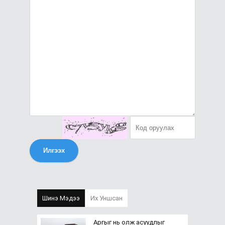
Илгээх
Шинэ Мэдээ
Их Уншсан
Аргыг нь олж асуудлыг