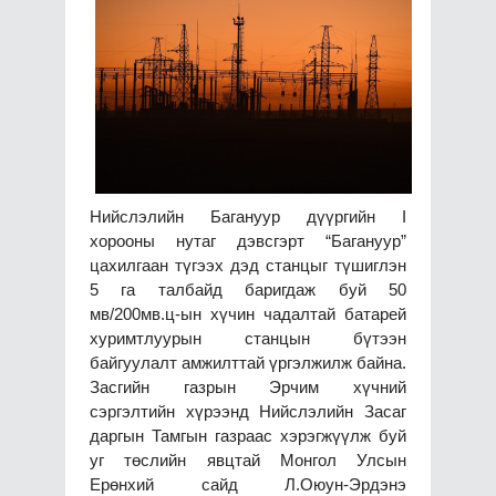
Нийслэлийн Багануур дүүргийн I
хорооны нутаг дэвсгэрт “Багануур”
цахилгаан түгээх дэд станцыг түшиглэн
5 га талбайд баригдаж буй 50
мв/200мв.ц-ын хүчин чадалтай батарей
хуримтлуурын станцын бүтээн
байгуулалт амжилттай үргэлжилж байна.
Засгийн газрын Эрчим хүчний
сэргэлтийн хүрээнд Нийслэлийн Засаг
даргын Тамгын газраас хэрэгжүүлж буй
уг төслийн явцтай Монгол Улсын
Ерөнхий сайд Л.Оюун-Эрдэнэ