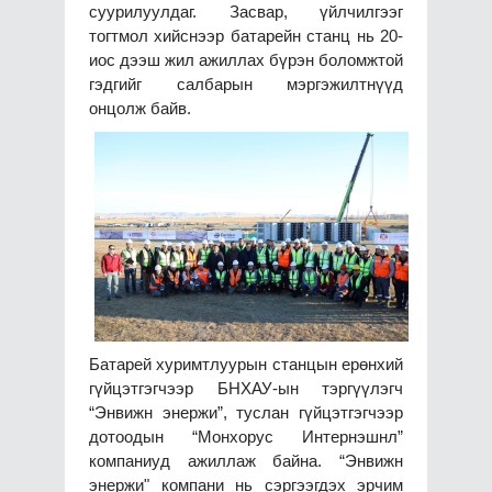
суурилуулдаг. Засвар, үйлчилгээг
тогтмол хийснээр батарейн станц нь 20-
иос дээш жил ажиллах бүрэн боломжтой
гэдгийг салбарын мэргэжилтнүүд
онцолж байв.
Батарей хуримтлуурын станцын ерөнхий
гүйцэтгэгчээр БНХАУ-ын тэргүүлэгч
“Энвижн энержи”, туслан гүйцэтгэгчээр
дотоодын “Монхорус Интернэшнл”
компаниуд ажиллаж байна. “Энвижн
энержи" компани нь сэргээгдэх эрчим