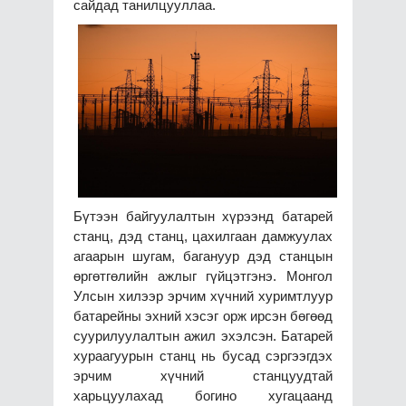
сайдад танилцууллаа.
Бүтээн байгуулалтын хүрээнд батарей
станц, дэд станц, цахилгаан дамжуулах
агаарын шугам, багануур дэд станцын
өргөтгөлийн ажлыг гүйцэтгэнэ. Монгол
Улсын хилээр эрчим хүчний хуримтлуур
батарейны эхний хэсэг орж ирсэн бөгөөд
суурилуулалтын ажил эхэлсэн. Батарей
хураагуурын станц нь бусад сэргээгдэх
эрчим хүчний станцуудтай
харьцуулахад богино хугацаанд