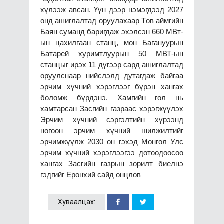
хүлээж авсан. Үүн дээр нэмэгдээд 2027
онд ашиглалтад оруулахаар Төв аймгийн
Баян суманд баригдаж эхэлсэн 660 МВт-
ын цахилгаан станц, мөн Багануурын
Батарей хуримтлуурын 50 МВТ-ын
станцыг ирэх 11 дүгээр сард ашиглалтад
оруулснаар нийслэлд дутагдаж байгаа
эрчим хүчний хэрэглээг бүрэн хангах
боломж бүрдэнэ. Хамгийн гол нь
хамтарсан Засгийн газраас хэрэгжүүлэх
Эрчим хүчний сэргэлтийн хүрээнд
ногоон эрчим хүчний шилжилтийг
эрчимжүүлж 2030 он гэхэд Монгол Улс
эрчим хүчний хэрэглээгээ дотоодоосоо
хангах Засгийн газрын зорилт биелнэ
гэдгийг Ерөнхий сайд онцлов
Хуваалцах: