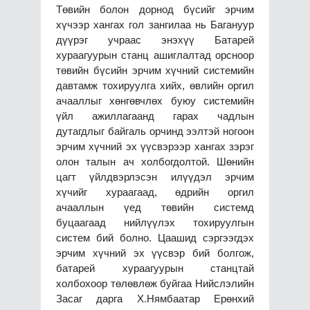
Төвийн болон дорнод бүсийг эрчим
хүчээр хангах гол зангилаа нь Багануур
дүүрэг учраас энэхүү Батарей
хураагуурын станц ашиглалтад орсноор
төвийн бүсийн эрчим хүчний системийн
давтамж тохируулга хийх, өвлийн оргил
ачааллыг хөнгөвчлөх буюу системийн
үйл ажиллагаанд гарах чадлын
дутагдлыг байгаль орчинд ээлтэй ногоон
эрчим хүчний эх үүсвэрээр хангах зэрэг
олон талын ач холбогдолтой. Шөнийн
цагт үйлдвэрлэсэн илүүдэл эрчим
хүчийг хураагаад, өдрийн оргил
ачааллын үед төвийн системд
буцаагаад нийлүүлэх тохируулгын
систем бий болно. Цаашид сэргээгдэх
эрчим хүчний эх үүсвэр бий болгож,
батарей хураагуурын станцтай
холбохоор төлөвлөж буйгаа Нийслэлийн
Засаг дарга Х.Нямбаатар Ерөнхий