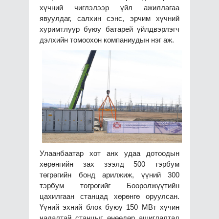
хүчний чиглэлээр үйл ажиллагаа
явуулдаг, салхин сэнс, эрчим хүчний
хуримтлуур буюу батарей үйлдвэрлэгч
дэлхийн томоохон компаниудын нэг аж.
Улаанбаатар хот анх удаа дотоодын
хөрөнгийн зах зээлд 500 тэрбум
төгрөгийн бонд арилжиж, үүний 300
тэрбум төгрөгийг Бөөрөлжүүтийн
цахилгаан станцад хөрөнгө оруулсан.
Үүний эхний блок буюу 150 МВт хүчин
чадалтай станцыг өнөөдөр ашиглалтад