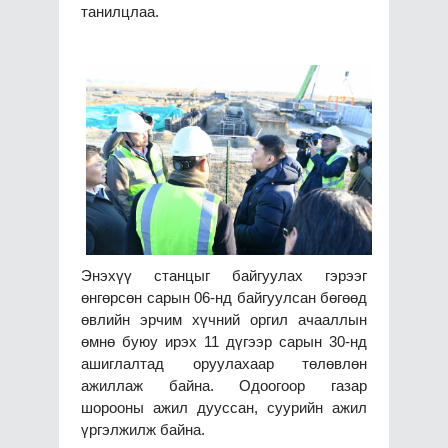
танилцлаа.
Энэхүү станцыг байгуулах гэрээг
өнгөрсөн сарын 06-нд байгуулсан бөгөөд
өвлийн эрчим хүчний оргил ачааллын
өмнө буюу ирэх 11 дүгээр сарын 30-нд
ашиглалтад оруулахаар төлөвлөн
ажиллаж байна. Одоогоор газар
шорооны ажил дууссан, суурийн ажил
үргэлжилж байна.