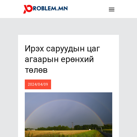
Ирэх саруудын цаг
агаарын ерөнхий
төлөв
2024/04/09