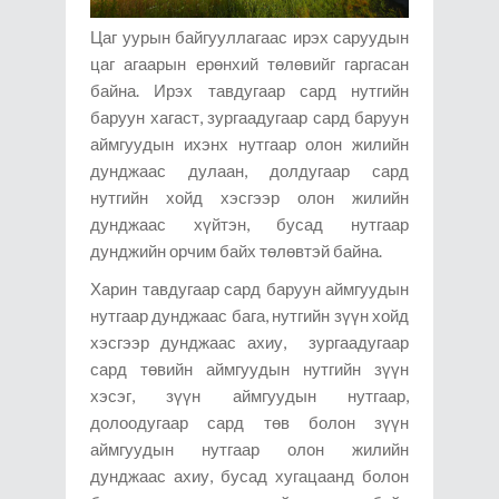
Цаг уурын байгууллагаас ирэх саруудын
цаг агаарын ерөнхий төлөвийг гаргасан
байна. Ирэх тавдугаар сард нутгийн
баруун хагаст, зургаадугаар сард баруун
аймгуудын ихэнх нутгаар олон жилийн
дунджаас дулаан, долдугаар сард
нутгийн хойд хэсгээр олон жилийн
дунджаас хүйтэн, бусад нутгаар
дунджийн орчим байх төлөвтэй байна.
Харин тавдугаар сард баруун аймгуудын
нутгаар дунджаас бага, нутгийн зүүн хойд
хэсгээр дунджаас ахиу, зургаадугаар
сард төвийн аймгуудын нутгийн зүүн
хэсэг, зүүн аймгуудын нутгаар,
долоодугаар сард төв болон зүүн
аймгуудын нутгаар олон жилийн
дунджаас ахиу, бусад хугацаанд болон