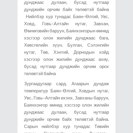
дунджаас дулаан, бусад нутгаар
дунджийн орчим байх төлөвтэй байна
Нийлбэр хур тунадас Баян–Өлгий, Увс,
Ховд, Говь–Алтайн нутаг, Завхан,
Өмнөговийн баруун, Баянхонгорын өмнөд
хэсгээр олон жилийн дунджаас бага,
Хөвсгөлийн зүүн, Булган, Сэлэнгийн
нутаг, Төв, Хэнтий, Дорнодын хойд
хэсгээр олон жилийн дунджаас ахиу,
бусад нутгаар дунджийн орчим орох
төлөвтэй байна
Зургаадугаар сард. Агаарын дундаж
температур Баян–Өлгий, Ховдын нутаг,
Увс, Говь–Алтайн ихэнх, Завханы баруун,
Баянхонгор өмнөд хэсгээр олон жилийн
дунджаас дулаан, бусад нутгаар
дунджийн орчим байх төлөвтэй байна.
Сарын нийлбэр хур тунадас Төвийн