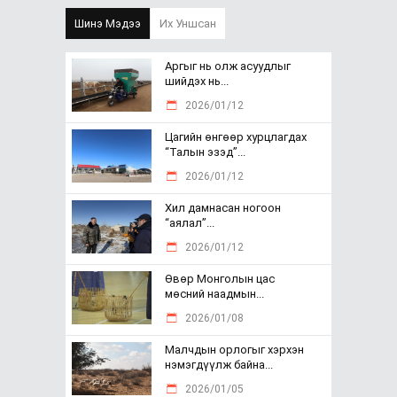
Шинэ Мэдээ
Их Уншсан
Аргыг нь олж асуудлыг
шийдэх нь...
2026/01/12
Цагийн өнгөөр хурцлагдах
“Талын эзэд”...
2026/01/12
Хил дамнасан ногоон
“аялал”...
2026/01/12
Өвөр Монголын цас
мөсний наадмын...
2026/01/08
Малчдын орлогыг хэрхэн
нэмэгдүүлж байна...
2026/01/05