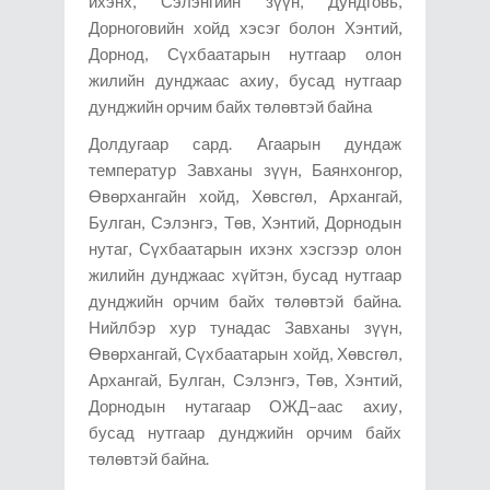
ихэнх, Сэлэнгийн зүүн, Дундговь,
Дорноговийн хойд хэсэг болон Хэнтий,
Дорнод, Сүхбаатарын нутгаар олон
жилийн дунджаас ахиу, бусад нутгаар
дунджийн орчим байх төлөвтэй байна
Долдугаар сард. Агаарын дундаж
температур Завханы зүүн, Баянхонгор,
Өвөрхангайн хойд, Хөвсгөл, Архангай,
Булган, Сэлэнгэ, Төв, Хэнтий, Дорнодын
нутаг, Сүхбаатарын ихэнх хэсгээр олон
жилийн дунджаас хүйтэн, бусад нутгаар
дунджийн орчим байх төлөвтэй байна.
Нийлбэр хур тунадас Завханы зүүн,
Өвөрхангай, Сүхбаатарын хойд, Хөвсгөл,
Архангай, Булган, Сэлэнгэ, Төв, Хэнтий,
Дорнодын нутагаар ОЖД–аас ахиу,
бусад нутгаар дунджийн орчим байх
төлөвтэй байна.