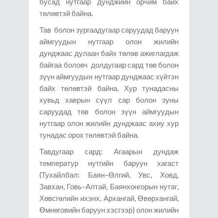
бусад нутгаар дунджийн орчим байх
төлөвтэй байна.
Тав болон зургаадугаар саруудад баруун
аймгуудын нутгаар олон жилийн
дунджаас дулаан байх төлөв ажиглагдаж
байгаа боловч долдугаар сард төв болон
зүүн аймгуудын нутгаар дунджаас хүйтэн
байх төлөвтэй байна. Хур тунадасны
хувьд хаврын сүүл сар болон зуны
саруудад төв болон зүүн аймгуудын
нутгаар олон жилийн дунджаас ахиу хур
тунадас орох төлөвтэй байна.
Тавдугаар сард: Агаарын дундаж
температур нутгийн баруун хагаст
(Тухайлбал: Баян–Өлгий, Увс, Ховд,
Завхан, Говь–Алтай, Баянхонгорын нутаг,
Хөвсгөлийн ихэнх, Архангай, Өвөрхангай,
Өмнөговийн баруун хэсгээр) олон жилийн