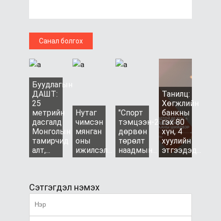
Санал болгох
Буудлагын
ДАШТ:
Танилц:
25
Хөгжлийн
метрийн
Нутаг
"Спорт
банкны
дасгалд
чимсэн
тэмцээн-2024"
гэх 80
Монголын
мянган
дөрвөн
хүн, 4
тамирчид
оны
төрөлт
хуулийн
алт,...
ижилсэл...
наадмын...
этгээдэд...
Сэтгэгдэл нэмэх