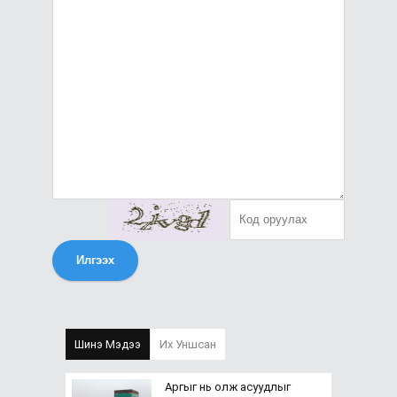
Илгээх
Шинэ Мэдээ
Их Уншсан
Аргыг нь олж асуудлыг