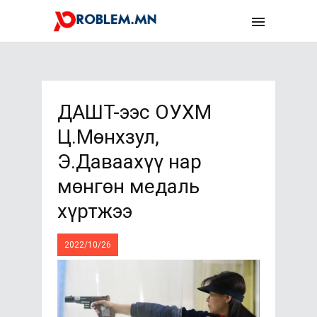
ДАШТ-ээс ОУХМ
Ц.Мөнхзул,
Э.Даваахүү нар
мөнгөн медаль
хүртжээ
2022/10/26