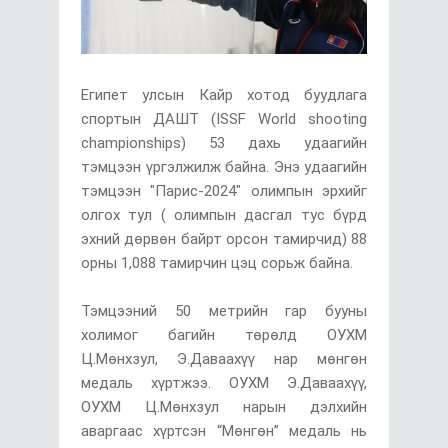
Египет улсын Кайр хотод буудлага
спортын ДАШТ (ISSF World shooting
championships) 53 дахь удаагийн
тэмцээн үргэлжилж байна. Энэ удаагийн
тэмцээн "Парис-2024" олимпын эрхийг
олгох тул ( олимпын дасгал тус бүрд
эхний дөрвөн байрт орсон тамирчид) 88
орны 1,088 тамирчин цэц сорьж байна.
Тэмцээний 50 метрийн гар бууны
холимог багийн төрөлд ОУХМ
Ц.Мөнхзул, Э.Даваахүү нар мөнгөн
медаль хүртжээ. ОУХМ Э.Даваахүү,
ОУХМ Ц.Мөнхзул нарын дэлхийн
аваргаас хүртсэн “Мөнгөн” медаль нь