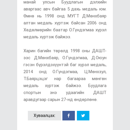
манай улсын Буудлагын дэлхийн
аваргаас авч байгаа 5 дахь медаль юм.
Өмнө нь 1998 онд МУГТ Д.Мөнхбаяр
алтан медаль хүртэж байсан 2006 онд
Хөдөлмөрийн баатар О.Гүндэгмаа хүрэл
медаль хүртэж байжээ.
Харин багийн төрөлд 1998 оны ДАШТ-
ээс Д.Мөнхбаяр, О.Гүндэгмаа, Д.Оюун
гэсэн бүрэлдэхүүнтэй баг хүрэл медаль,
2014 онд О.Гүндэгмаа, Ц.Мөнхзул,
Т.Баярцэцэг нар багаараа мөнгөн
медаль хүртэж байжээ. Буудлага
спортын энэ удаагийн ДАШТ
аравдугаар сарын 27-нд өндөрлөнө.
Хуваалцах: