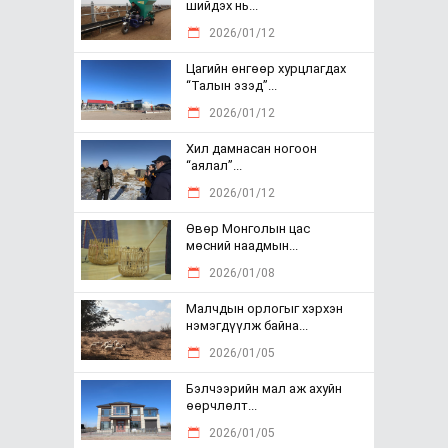
шийдэх нь...
2026/01/12
Цагийн өнгөөр хурцлагдах
“Талын эзэд”...
2026/01/12
Хил дамнасан ногоон
“аялал”...
2026/01/12
Өвөр Монголын цас
мөсний наадмын...
2026/01/08
Малчдын орлогыг хэрхэн
нэмэгдүүлж байна...
2026/01/05
Бэлчээрийн мал аж ахуйн
өөрчлөлт...
2026/01/05